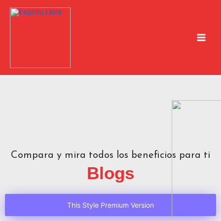
Ir
al
contenido
Compara y mira todos los beneficios para ti
Blogs
This Style Premium Version