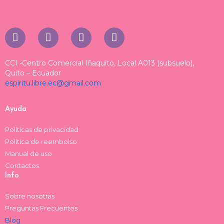
I
T
T
F
n
i
h
a
s
k
r
c
t
t
e
e
CCI -Centro Comercial Iñaquito, Local A013 (subsuelo),
a
o
a
b
Quito – Ecuador
espiritu.libre.ec@gmail.com
g
k
d
o
r
s
o
a
k
Ayuda
m
Políticas de privacidad
Política de reembolso
Manual de uso
Contactos
Info
Sobre nosotras
Preguntas Frecuentes
Blog