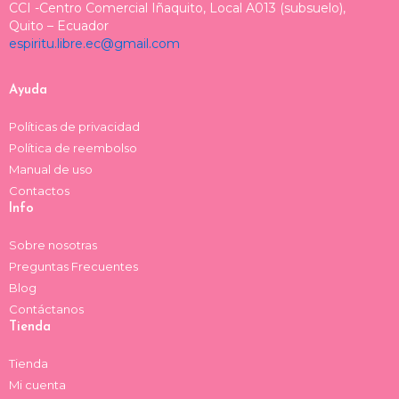
t
t
e
e
CCI -Centro Comercial Iñaquito, Local A013 (subsuelo),
a
o
a
b
Quito – Ecuador
espiritu.libre.ec@gmail.com
g
k
d
o
r
s
o
a
k
Ayuda
m
Políticas de privacidad
Política de reembolso
Manual de uso
Contactos
Info
Sobre nosotras
Preguntas Frecuentes
Blog
Contáctanos
Tienda
Tienda
Mi cuenta