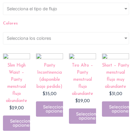
Selecciona el tipo de flujo
Colores
Selecciona los colores
Slim High
Panty
Tiro Alto –
Short – Panty
Waist –
Incontinencia
Panty
menstrual
Panty
(disponible
menstrual
flujo muy
menstrual
bajo pedido)
flujo
abundante
flujo
$
35,00
abundante
$
31,00
abundante
$
29,00
Seleccionar
Selecciona
$
29,00
opciones
opciones
Seleccionar
opciones
Seleccionar
opciones