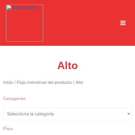
Ir
al
contenido
Alto
Inicio
/ Flujo menstrual del producto / Alto
Categorías
Selecciona la categoría
Flujo