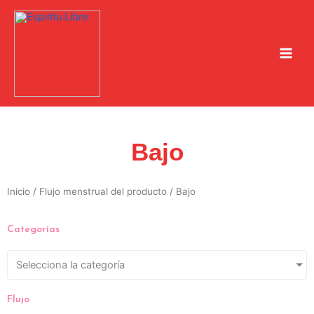
Ir
al
contenido
Bajo
Inicio
/ Flujo menstrual del producto / Bajo
Categorías
Selecciona la categoría
Flujo