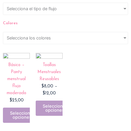
Selecciona el tipo de flujo
Colores
Selecciona los colores
Price
range:
Básico –
Toallas
$8,00
Panty
Menstruales
through
menstrual
Reusables
$12,00
flujo
$
8,00
–
moderado
$
12,00
$
25,00
Seleccionar
opciones
Seleccionar
opciones