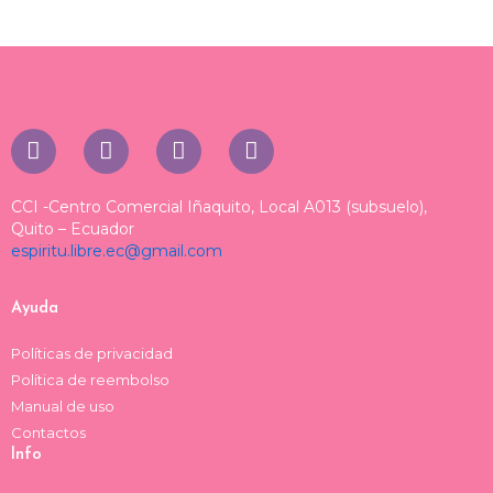
I
T
T
F
n
i
h
a
s
k
r
c
t
t
e
e
CCI -Centro Comercial Iñaquito, Local A013 (subsuelo),
a
o
a
b
Quito – Ecuador
espiritu.libre.ec@gmail.com
g
k
d
o
r
s
o
a
k
Ayuda
m
Políticas de privacidad
Política de reembolso
Manual de uso
Contactos
Info