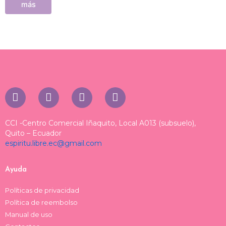
más
I
T
T
F
n
i
h
a
s
k
r
c
t
t
e
e
CCI -Centro Comercial Iñaquito, Local A013 (subsuelo),
a
o
a
b
Quito – Ecuador
espiritu.libre.ec@gmail.com
g
k
d
o
r
s
o
a
k
Ayuda
m
Políticas de privacidad
Política de reembolso
Manual de uso