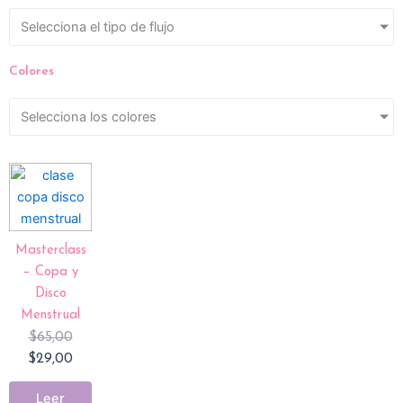
Selecciona el tipo de flujo
Colores
Selecciona los colores
Original
Current
price
price
was:
is:
$65,00.
$29,00.
Masterclass
– Copa y
Disco
Menstrual
$
65,00
$
29,00
Leer