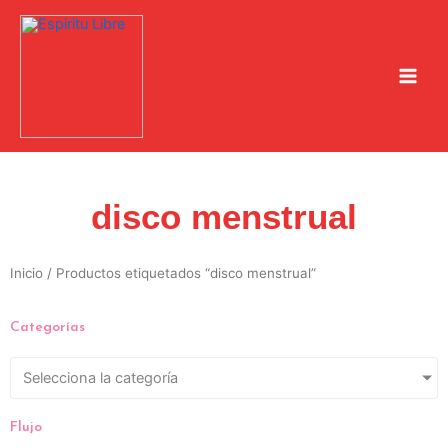
Ir
al
contenido
disco menstrual
Inicio
/ Productos etiquetados “disco menstrual”
Categorías
Selecciona la categoría
Flujo