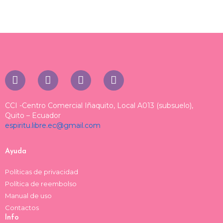
I
T
T
F
n
i
h
a
s
k
r
c
t
t
e
e
CCI -Centro Comercial Iñaquito, Local A013 (subsuelo),
a
o
a
b
Quito – Ecuador
espiritu.libre.ec@gmail.com
g
k
d
o
r
s
o
a
k
Ayuda
m
Políticas de privacidad
Política de reembolso
Manual de uso
Contactos
Info