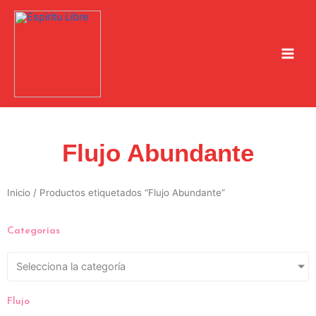
Ir
al
contenido
Flujo Abundante
Inicio
/ Productos etiquetados “Flujo Abundante”
Categorías
Selecciona la categoría
Flujo