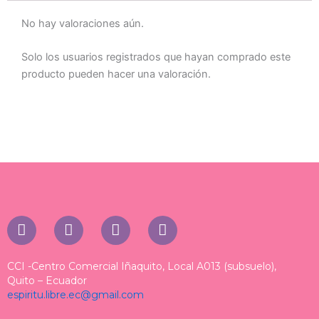
No hay valoraciones aún.
Solo los usuarios registrados que hayan comprado este
producto pueden hacer una valoración.
I
T
T
F
n
i
h
a
s
k
r
c
t
t
e
e
CCI -Centro Comercial Iñaquito, Local A013 (subsuelo),
a
o
a
b
Quito – Ecuador
espiritu.libre.ec@gmail.com
g
k
d
o
r
s
o