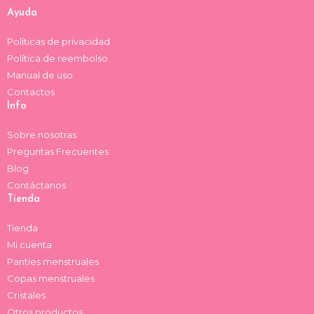
a
k
Ayuda
m
Políticas de privacidad
Política de reembolso
Manual de uso
Contactos
Info
Sobre nosotras
Preguntas Frecuentes
Blog
Contáctanos
Tienda
Tienda
Mi cuenta
Panties menstruales
Copas menstruales
Cristales
Otros productos