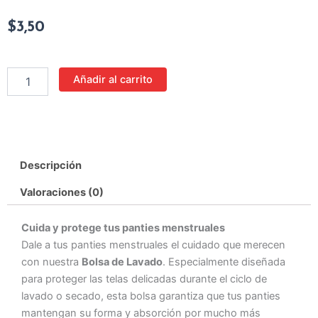
$
3,50
Bolsa
Añadir al carrito
de
Lavado
cantidad
Descripción
Valoraciones (0)
Cuida y protege tus panties menstruales
Dale a tus panties menstruales el cuidado que merecen
con nuestra
Bolsa de Lavado
. Especialmente diseñada
para proteger las telas delicadas durante el ciclo de
lavado o secado, esta bolsa garantiza que tus panties
mantengan su forma y absorción por mucho más