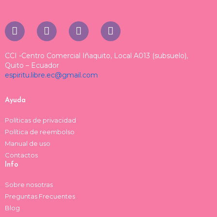
I
T
T
F
n
i
h
a
s
k
r
c
t
t
e
e
CCI -Centro Comercial Iñaquito, Local A013 (subsuelo),
a
o
a
b
Quito – Ecuador
espiritu.libre.ec@gmail.com
g
k
d
o
r
s
o
a
k
Ayuda
m
Políticas de privacidad
Política de reembolso
Manual de uso
Contactos
Info
Sobre nosotras
Preguntas Frecuentes
Blog