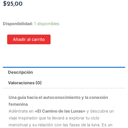
$
25,00
El
Disponibilidad:
1 disponibles
Camino
de
Añadir al carrito
las
Lunas
cantidad
Descripción
Valoraciones (0)
Una guía hacia el autoconocimiento y la conexión
femenina
Adéntrate en
«El Camino de las Lunas»
y descubre un
viaje inspirador que te llevará a explorar tu ciclo
menstrual y su relación con las fases de la luna. Es un