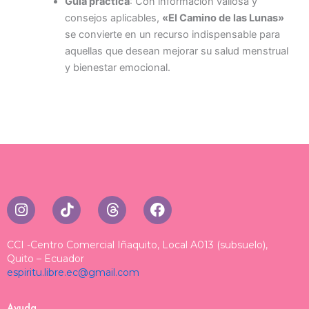
Guía práctica
: Con información valiosa y
consejos aplicables,
«El Camino de las Lunas»
se convierte en un recurso indispensable para
aquellas que desean mejorar su salud menstrual
y bienestar emocional.
I
T
T
F
n
i
h
a
s
k
r
c
t
t
e
e
CCI -Centro Comercial Iñaquito, Local A013 (subsuelo),
a
o
a
b
Quito – Ecuador
espiritu.libre.ec@gmail.com
g
k
d
o
r
s
o
a
k
Ayuda