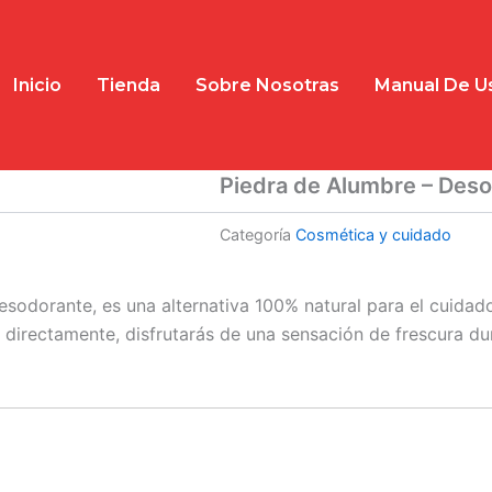
Inicio
Tienda
Sobre Nosotras
Manual De U
Piedra de Alumbre – Des
Categoría
Cosmética y cuidado
odorante, es una alternativa 100% natural para el cuidado d
la directamente, disfrutarás de una sensación de frescura du