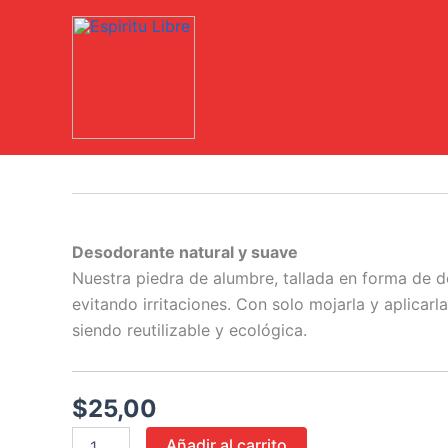
Ir
al
contenido
Piedra
de
Alumbre
-
Desodorante
Desodorante natural y suave
cantidad
Nuestra piedra de alumbre, tallada en forma de des
evitando irritaciones. Con solo mojarla y aplicar
siendo reutilizable y ecológica.
$
25,00
Añadir al carrito