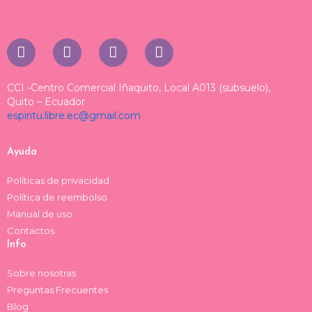
I
T
T
F
n
i
h
a
s
k
r
c
t
t
e
e
CCI -Centro Comercial Iñaquito, Local A013 (subsuelo),
a
o
a
b
Quito – Ecuador
espiritu.libre.ec@gmail.com
g
k
d
o
r
s
o
a
k
Ayuda
m
Políticas de privacidad
Política de reembolso
Manual de uso
Contactos
Info
Sobre nosotras
Preguntas Frecuentes
Blog