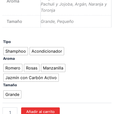
Aroma
Pachuli y Jojoba, Argán, Naranja y
Toronja
Tamaño
Grande, Pequeño
Shampoo
Tipo
y
Shamphoo
Acondicionador
Acondicionador
en
Aroma
Barra
NABA
Romero
Rosas
Manzanilla
cantidad
Jazmín con Carbón Activo
Tamaño
Grande
Añadir al carrito