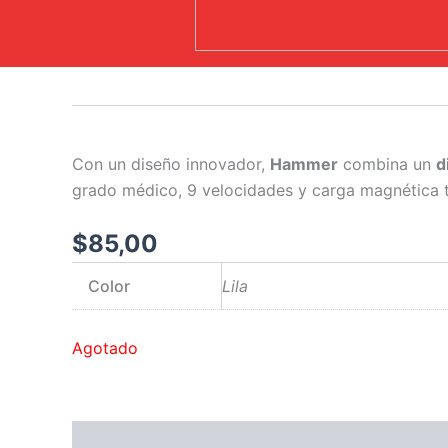
Con un diseño innovador,
Hammer
combina un
d
grado médico, 9 velocidades y carga magnética
$
85,00
Color
Lila
Agotado
Descripción
Información adicional
Valoraci