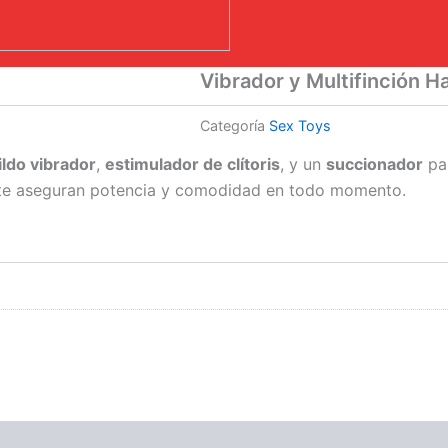
Vibrador y Multifinción 
Categoría
Sex Toys
ildo vibrador
,
estimulador de clítoris
, y un
succionador
par
 te aseguran potencia y comodidad en todo momento.
ones (0)