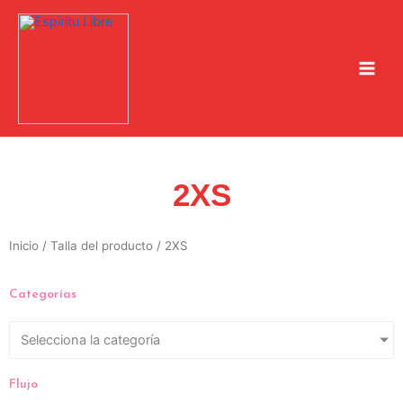
Ir
al
contenido
2XS
Inicio
/ Talla del producto / 2XS
Categorías
Selecciona la categoría
Flujo