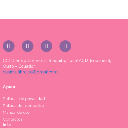
I
T
T
F
n
i
h
a
s
k
r
c
t
t
e
e
CCI -Centro Comercial Iñaquito, Local A013 (subsuelo),
a
o
a
b
Quito – Ecuador
espiritu.libre.ec@gmail.com
g
k
d
o
r
s
o
a
k
Ayuda
m
Políticas de privacidad
Política de reembolso
Manual de uso
Contactos
Info