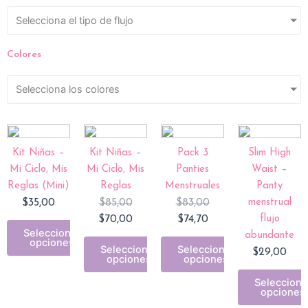
Selecciona el tipo de flujo
Colores
Selecciona los colores
Original
Current
Current
Original
price
price
price
price
Kit Niñas –
Kit Niñas –
Pack 3
Slim High
was:
is:
is:
was:
Mi Ciclo, Mis
Mi Ciclo, Mis
Panties
Waist –
$85,00.
$70,00.
$74,70.
$83,00.
Reglas (Mini)
Reglas
Menstruales
Panty
$
35,00
$
85,00
$
83,00
menstrual
$
70,00
$
74,70
flujo
Seleccionar
abundante
opciones
Seleccionar
Seleccionar
$
29,00
opciones
opciones
Selecciona
opciones