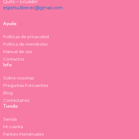
a
o
a
b
Quito – Ecuador
espiritu.libre.ec@gmail.com
g
k
d
o
r
s
o
a
k
Ayuda
m
Políticas de privacidad
Política de reembolso
Manual de uso
Contactos
Info
Sobre nosotras
Preguntas Frecuentes
Blog
Contáctanos
Tienda
Tienda
Mi cuenta
Panties menstruales