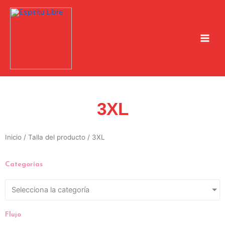
Ir
al
contenido
3XL
Inicio
/ Talla del producto / 3XL
Categorías
Selecciona la categoría
Flujo