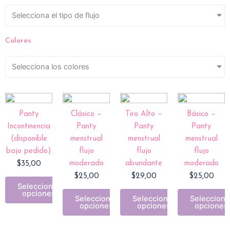
Selecciona el tipo de flujo
Colores
Selecciona los colores
Panty
Clásico –
Tiro Alto –
Básico –
Incontinencia
Panty
Panty
Panty
(disponible
menstrual
menstrual
menstrual
bajo pedido)
flujo
flujo
flujo
$
35,00
moderado
abundante
moderado
$
25,00
$
29,00
$
25,00
Seleccionar
opciones
Seleccionar
Seleccionar
Selecciona
opciones
opciones
opciones