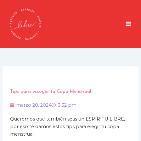
Ir
al
contenido
Tips para escoger tu Copa Menstrual
marzo 20, 2024
3:32 pm
Queremos que también seas un ESPÍRITU LIBRE,
por eso te damos estos tips para elegir tu copa
menstrual.