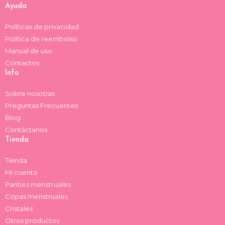
a
k
Ayuda
m
Políticas de privacidad
Política de reembolso
Manual de uso
Contactos
Info
Sobre nosotras
Preguntas Frecuentes
Blog
Contáctanos
Tienda
Tienda
Mi cuenta
Panties menstruales
Copas menstruales
Cristales
Otros productos