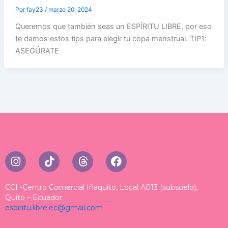
Por
fay23
/
marzo 20, 2024
Queremos que también seas un ESPÍRITU LIBRE, por eso
te damos estos tips para elegir tu copa menstrual. TIP1:
ASEGÚRATE
I
T
T
F
n
i
h
a
s
k
r
c
t
t
e
e
CCI -Centro Comercial Iñaquito, Local A013 (subsuelo),
a
o
a
b
Quito – Ecuador
espiritu.libre.ec@gmail.com
g
k
d
o
r
s
o